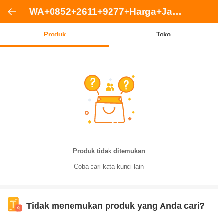
WA+0852+2611+9277+Harga+Jasa+Pasang+Interior+Rumah+Lantai+Granit+Hitam+Daerah+Bogor+Selatan+Kota+Bogor
Produk
Toko
Produk tidak ditemukan
Coba cari kata kunci lain
Tidak menemukan produk yang Anda cari?