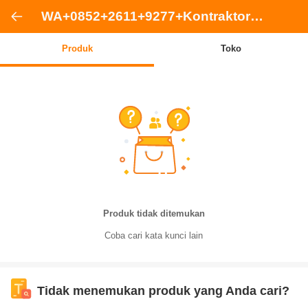
WA+0852+2611+9277+Kontraktor+Pasang+Wall+Molding+Kamar+Murah+Medan+Satria+Kota+Bekasi
Produk
Toko
Produk tidak ditemukan
Coba cari kata kunci lain
Tidak menemukan produk yang Anda cari?