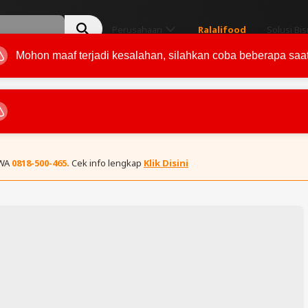
Perusahaan
Ralalifood
Solusi Bis
 WA
0818-500-465.
Cek info lengkap
Klik Disini