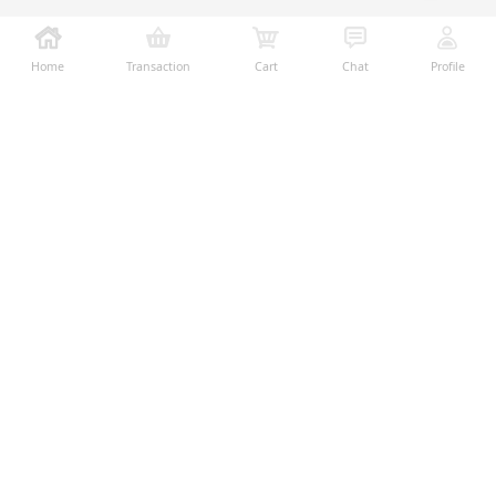
Home
Transaction
Cart
Chat
Profile
Ralali adalah platform B2B online terbesar yang
memberikan kemudahan dalam proses transaksi jual-
beli melalui teknologi dan fitur yang membantu
penjual dan pembeli menjalankan bisnis dengan lebih
mudah, aman, dan transparan.
Temukan Kami