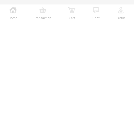
Home
Transaction
Cart
Chat
Profile
Ralali adalah platform B2B online terbesar yang
memberikan kemudahan dalam proses transaksi jual-
beli melalui teknologi dan fitur yang membantu
penjual dan pembeli menjalankan bisnis dengan lebih
mudah, aman, dan transparan.
Temukan Kami