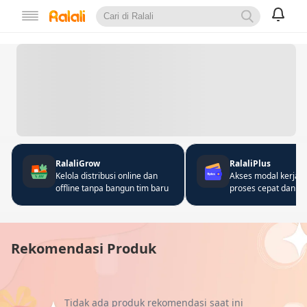
RalaliGrow
RalaliPlus
Kelola distribusi online dan
Akses modal kerja 
offline tanpa bangun tim baru
proses cepat dan fle
Rekomendasi Produk
Tidak ada produk rekomendasi saat ini