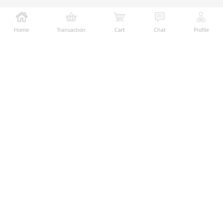
Home
Transaction
Cart
Chat
Profile
Ralali adalah platform B2B online terbesar yang
memberikan kemudahan dalam proses transaksi jual-
beli melalui teknologi dan fitur yang membantu
penjual dan pembeli menjalankan bisnis dengan lebih
mudah, aman, dan transparan.
Temukan Kami