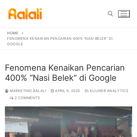
Skip
to
content
HOME
Search for:
FENOMENA KENAIKAN PENCARIAN 400% “NASI BELEK” DI
GOOGLE
Fenomena Kenaikan Pencarian
400% “Nasi Belek” di Google
MARKETING RALALI
APRIL 9, 2025
KULINER ANALYTICS
2 COMMENTS