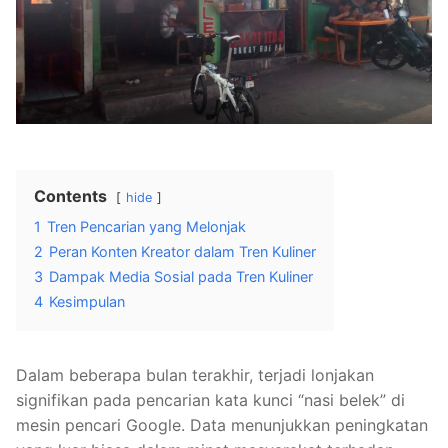
Contents
hide
1
Tren Pencarian yang Melonjak
2
Peran Konten Kreator dalam Tren Kuliner
3
Dampak Media Sosial pada Tren Kuliner
4
Kesimpulan
Dalam beberapa bulan terakhir, terjadi lonjakan
signifikan pada pencarian kata kunci “nasi belek” di
mesin pencari Google. Data menunjukkan peningkatan