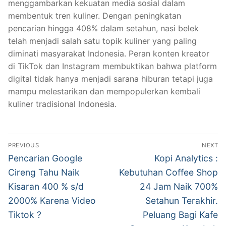
menggambarkan kekuatan media sosial dalam
membentuk tren kuliner. Dengan peningkatan
pencarian hingga 408% dalam setahun, nasi belek
telah menjadi salah satu topik kuliner yang paling
diminati masyarakat Indonesia. Peran konten kreator
di TikTok dan Instagram membuktikan bahwa platform
digital tidak hanya menjadi sarana hiburan tetapi juga
mampu melestarikan dan mempopulerkan kembali
kuliner tradisional Indonesia.
Post
PREVIOUS
NEXT
navigation
Previous
Next
Pencarian Google
Kopi Analytics :
post:
post:
Cireng Tahu Naik
Kebutuhan Coffee Shop
Kisaran 400 % s/d
24 Jam Naik 700%
2000% Karena Video
Setahun Terakhir.
Tiktok ?
Peluang Bagi Kafe