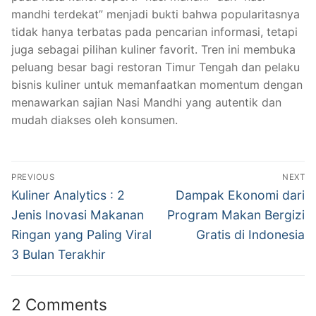
mandhi terdekat” menjadi bukti bahwa popularitasnya
tidak hanya terbatas pada pencarian informasi, tetapi
juga sebagai pilihan kuliner favorit. Tren ini membuka
peluang besar bagi restoran Timur Tengah dan pelaku
bisnis kuliner untuk memanfaatkan momentum dengan
menawarkan sajian Nasi Mandhi yang autentik dan
mudah diakses oleh konsumen.
Post
PREVIOUS
NEXT
navigation
Previous
Next
Kuliner Analytics : 2
Dampak Ekonomi dari
post:
post:
Jenis Inovasi Makanan
Program Makan Bergizi
Ringan yang Paling Viral
Gratis di Indonesia
3 Bulan Terakhir
2 Comments