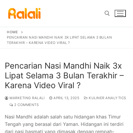
Skip
to
content
HOME
Search for:
PENCARIAN NASI MANDHI NAIK 3X LIPAT SELAMA 3 BULAN
TERAKHIR – KARENA VIDEO VIRAL ?
Pencarian Nasi Mandhi Naik 3x
Lipat Selama 3 Bulan Terakhir –
Karena Video Viral ?
MARKETING RALALI
APRIL 13, 2025
KULINER ANALYTICS
2 COMMENTS
Nasi Mandhi adalah salah satu hidangan khas Timur
Tengah yang berasal dari Yaman. Hidangan ini terdiri
dari nasi basmati yang dimasak dengan rempah-