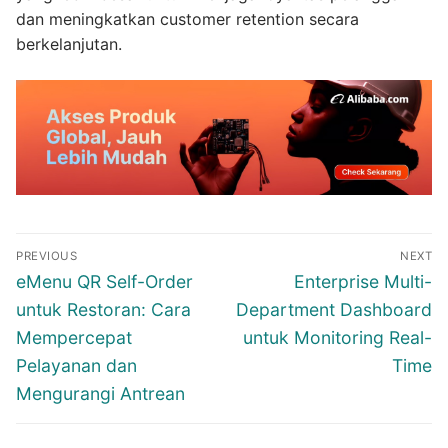
dan meningkatkan customer retention secara
berkelanjutan.
Post
PREVIOUS
NEXT
navigation
Previous
Next
eMenu QR Self-Order
Enterprise Multi-
post:
post:
untuk Restoran: Cara
Department Dashboard
Mempercepat
untuk Monitoring Real-
Pelayanan dan
Time
Mengurangi Antrean