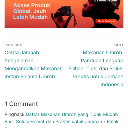
Post
PREVIOUS
NEXT
navigation
Previous
Next
Cerita Jamaah:
Makanan Umroh:
post:
post:
Pengalaman
Panduan Lengkap
Mengandalkan Makanan
Pilihan, Tips, dan Solusi
Instan Selama Umroh
Praktis untuk Jamaah
Indonesia
1 Comment
Pingback:
Daftar Makanan Umroh yang Tidak Mudah
Basi: Solusi Hemat dan Praktis untuk Jamaah - Ralali