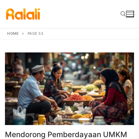
Skip
to
content
HOME
PAGE 53
Search for:
Mendorong Pemberdayaan UMKM