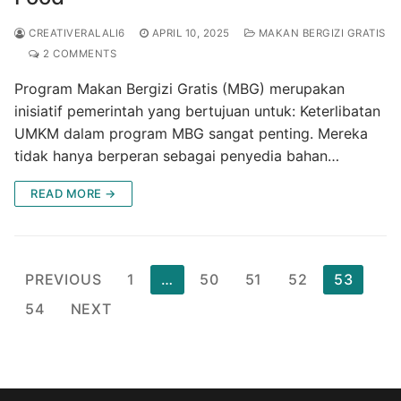
CREATIVERALALI6
APRIL 10, 2025
MAKAN BERGIZI GRATIS
2 COMMENTS
Program Makan Bergizi Gratis (MBG) merupakan
inisiatif pemerintah yang bertujuan untuk: Keterlibatan
UMKM dalam program MBG sangat penting. Mereka
tidak hanya berperan sebagai penyedia bahan…
READ MORE →
Posts
PREVIOUS
1
…
50
51
52
53
pagination
54
NEXT