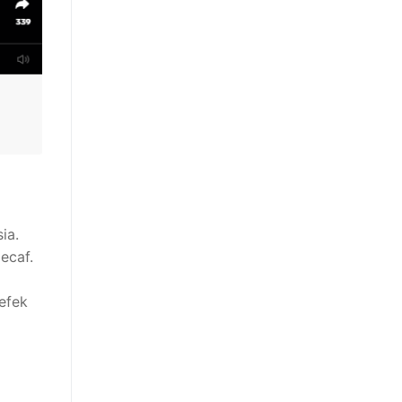
ia.
ecaf.
efek