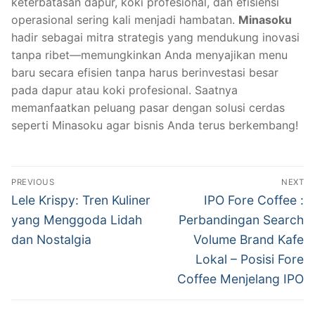
keterbatasan dapur, koki profesional, dan efisiensi
operasional sering kali menjadi hambatan.
Minasoku
hadir sebagai mitra strategis yang mendukung inovasi
tanpa ribet—memungkinkan Anda menyajikan menu
baru secara efisien tanpa harus berinvestasi besar
pada dapur atau koki profesional. Saatnya
memanfaatkan peluang pasar dengan solusi cerdas
seperti Minasoku agar bisnis Anda terus berkembang!
Post
PREVIOUS
NEXT
navigation
Previous
Next
Lele Krispy: Tren Kuliner
IPO Fore Coffee :
post:
post:
yang Menggoda Lidah
Perbandingan Search
dan Nostalgia
Volume Brand Kafe
Lokal – Posisi Fore
Coffee Menjelang IPO