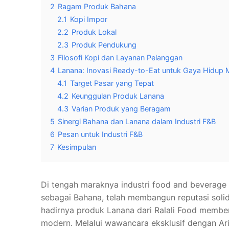
2
Ragam Produk Bahana
2.1
Kopi Impor
2.2
Produk Lokal
2.3
Produk Pendukung
3
Filosofi Kopi dan Layanan Pelanggan
4
Lanana: Inovasi Ready-to-Eat untuk Gaya Hidup
4.1
Target Pasar yang Tepat
4.2
Keunggulan Produk Lanana
4.3
Varian Produk yang Beragam
5
Sinergi Bahana dan Lanana dalam Industri F&B
6
Pesan untuk Industri F&B
7
Kesimpulan
Di tengah maraknya industri food and beverage d
sebagai Bahana, telah membangun reputasi solid
hadirnya produk Lanana dari Ralali Food memb
modern. Melalui wawancara eksklusif dengan Arif