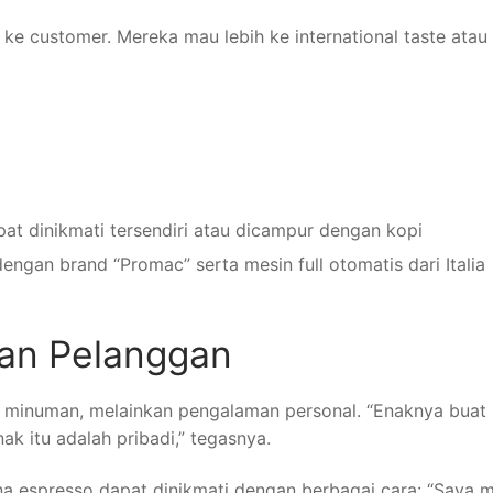
n ke customer. Mereka mau lebih ke international taste atau
apat dinikmati tersendiri atau dicampur dengan kopi
ngan brand “Promac” serta mesin full otomatis dari Italia
nan Pelanggan
r minuman, melainkan pengalaman personal. “Enaknya buat 
nak itu adalah pribadi,” tegasnya.
a espresso dapat dinikmati dengan berbagai cara: “Saya 