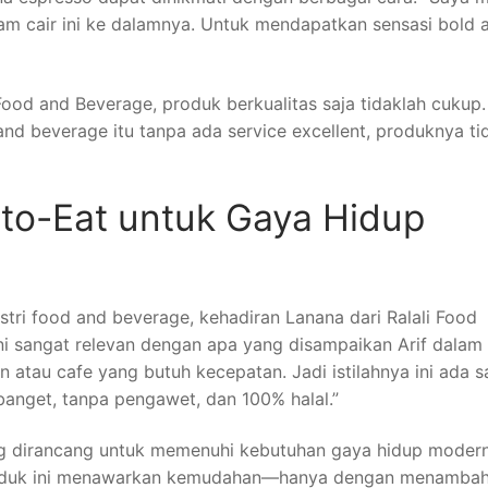
m cair ini ke dalamnya. Untuk mendapatkan sensasi bold 
od and Beverage, produk berkualitas saja tidaklah cukup.
nd beverage itu tanpa ada service excellent, produknya ti
-to-Eat untuk Gaya Hidup
tri food and beverage, kehadiran Lanana dari Ralali Food
i sangat relevan dengan apa yang disampaikan Arif dalam
atau cafe yang butuh kecepatan. Jadi istilahnya ini ada s
anget, tanpa pengawet, dan 100% halal.”
ang dirancang untuk memenuhi kebutuhan gaya hidup moder
produk ini menawarkan kemudahan—hanya dengan menamba