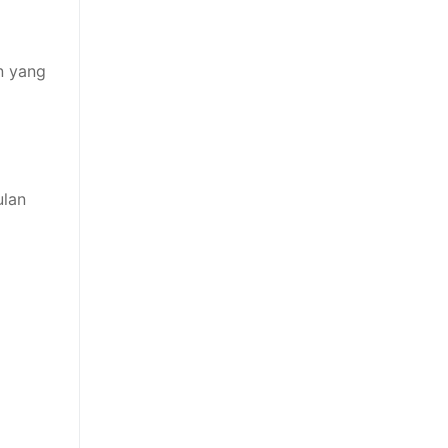
n yang
ulan