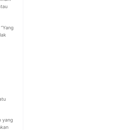
atau
 “Yang
dak
atu
n yang
hkan