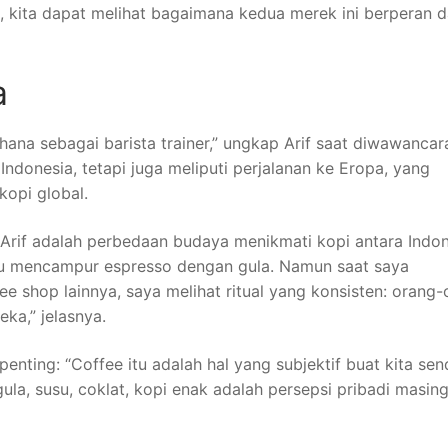
, kita dapat melihat bagaimana kedua merek ini berperan 
a
hana sebagai barista trainer,” ungkap Arif saat diwawancara
ndonesia, tetapi juga meliputi perjalanan ke Eropa, yang
opi global.
Arif adalah perbedaan budaya menikmati kopi antara Indon
abu mencampur espresso dengan gula. Namun saat saya
fee shop lainnya, saya melihat ritual yang konsisten: orang
ka,” jelasnya.
ting: “Coffee itu adalah hal yang subjektif buat kita send
a, susu, coklat, kopi enak adalah persepsi pribadi masin