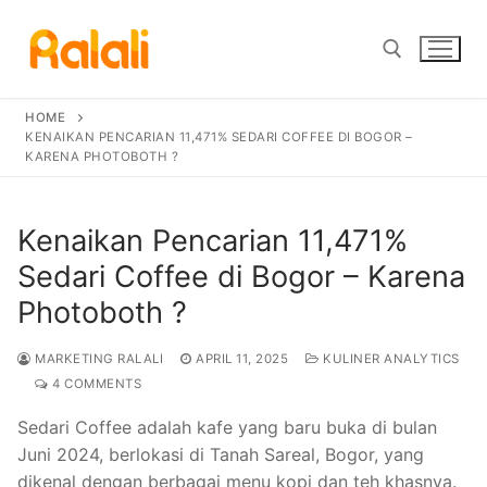
Skip
to
content
HOME
Search for:
KENAIKAN PENCARIAN 11,471% SEDARI COFFEE DI BOGOR –
KARENA PHOTOBOTH ?
Kenaikan Pencarian 11,471%
Sedari Coffee di Bogor – Karena
Photoboth ?
MARKETING RALALI
APRIL 11, 2025
KULINER ANALYTICS
4 COMMENTS
Sedari Coffee adalah kafe yang baru buka di bulan
Juni 2024, berlokasi di Tanah Sareal, Bogor, yang
dikenal dengan berbagai menu kopi dan teh khasnya.