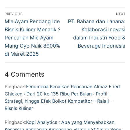
Post
PREVIOUS
NEXT
navigation
Previous
Next
Mie Ayam Rendang Ide
PT. Bahana dan Lanana:
post:
post:
Bisnis Kuliner Menarik ?
Kolaborasi Inovasi
Pencarian Mie Ayam
dalam Industri Food &
Mang Oyo Naik 8900%
Beverage Indonesia
di Maret 2025
4 Comments
Pingback:
Fenomena Kenaikan Pencarian Almaz Fried
Chicken : Dari 20 ke 135 Ribu Per Bulan : Profil,
Strategi, hingga Efek Boikot Kompetitor - Ralali -
Bisnis Kuliner
Pingback:
Kopi Analytics : Apa yang Menyebabkan
Kenaikan Pencarian Americano Hampir 300% di Sep–