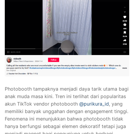
Photobooth tampaknya menjadi daya tarik utama bagi
anak muda masa kini. Tren ini terlihat dari popularitas
akun TikTok vendor photobooth
@purikura_id
, yang
memiliki banyak unggahan dengan engagement tinggi.
Fenomena ini menunjukkan bahwa photobooth tidak
hanya berfungsi sebagai elemen dekoratif tetapi juga
menjadi magnet bagi pengunjung untuk berbagi