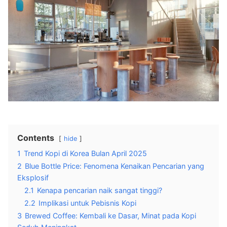
Contents
hide
1
Trend Kopi di Korea Bulan April 2025
2
Blue Bottle Price: Fenomena Kenaikan Pencarian yang
Eksplosif
2.1
Kenapa pencarian naik sangat tinggi?
2.2
Implikasi untuk Pebisnis Kopi
3
Brewed Coffee: Kembali ke Dasar, Minat pada Kopi