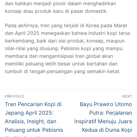
dan bahkan menjadi pionir dalam menghadirkan
konsep atau produk baru di pasar domestik.
Pada akhirnya, tren yang terjadi di Korea pada Maret
dan April 2025 menegaskan bahwa industri kopi terus
berkembang, baik dari sisi produk, konsep, maupun
nilai-nilai yang diusung. Pebisnis kopi yang mampu
membaca dan mengantisipasi tren global akan
memiliki peluang lebih besar untuk bertahan dan
tumbuh di tengah persaingan yang semakin ketat.
Post
PREVIOUS
NEXT
navigation
Previous
Next
Tren Pencarian Kopi di
Bayu Prawiro Utomo
post:
post:
Jepang April 2025:
Putra: Perjalanan
Analisis, Insight, dan
Inspiratif Menuju Juara
Peluang untuk Pebisnis
Kedua di Dunia Kopi