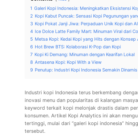
1
Galeri Kopi Indonesia: Meningkatkan Eksistensi K
2
Kopi Kabut Puncak: Sensasi Kopi Pegunungan yang
3
Kopi Pokat Janji Jiwa: Perpaduan Unik Kopi dan A
4
Ice Dolce Latte Family Mart: Minuman Viral dari C
5
Metsa Kopi: Kedai Kopi yang Hits dengan Konsep
6
Hot Brew BTS: Kolaborasi K-Pop dan Kopi
7
Kopi Ki Demang: Minuman dengan Kearifan Lokal
8
Antasena Kopi: Kopi With a View
9
Penutup: Industri Kopi Indonesia Semakin Dinamis
Industri kopi Indonesia terus berkembang dengan 
inovasi menu dan popularitas di kalangan masy
keyword terkait kopi melonjak drastis dalam pe
konsumen. Artikel Kopi Analytics ini akan men
tertinggi, mulai dari “galeri kopi indonesia” hing
tersebut.