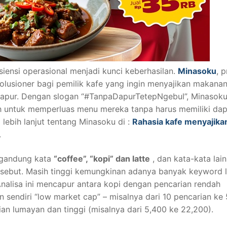
siensi operasional menjadi kunci keberhasilan.
Minasoku
, 
revolusioner bagi pemilik kafe yang ingin menyajikan makanan
r dapur. Dengan slogan “#TanpaDapurTetepNgebul”, Minasok
 untuk memperluas menu mereka tanpa harus memiliki dap
 lebih lanjut tentang Minasoku di :
Rahasia kafe menyajika
.
ngandung kata
“coffee”, “kopi” dan latte
, dan kata-kata lai
rsebut. Masih tinggi kemungkinan adanya banyak keyword l
Analisa ini mencapur antara kopi dengan pencarian rendah
 sendiri “low market cap” – misalnya dari 10 pencarian ke
an lumayan dan tinggi (misalnya dari 5,400 ke 22,200).