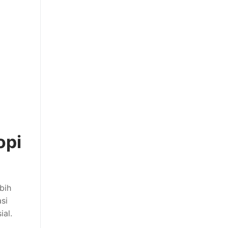
opi
bih
si
ial.