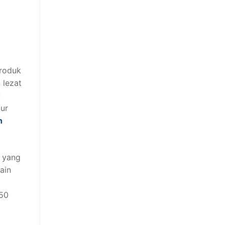
produk
 lezat
u
ur
n
n yang
ain
 50