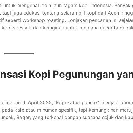
untuk mengenal lebih jauh ragam kopi Indonesia. Banyak g
api juga edukasi tentang sejarah biji kopi dari Aceh hing
if seperti workshop roasting. Lonjakan pencarian ini sejala
opi spesialti dan keinginan untuk memahami cerita di bal
ensasi Kopi Pegunungan ya
ncarian di April 2025, “kopi kabut puncak” menjadi prim
uk pada kafe atau minuman spesifik, tapi kemungkinan meru
 Puncak, Bogor, yang terkenal dengan suasana sejuk dan ka