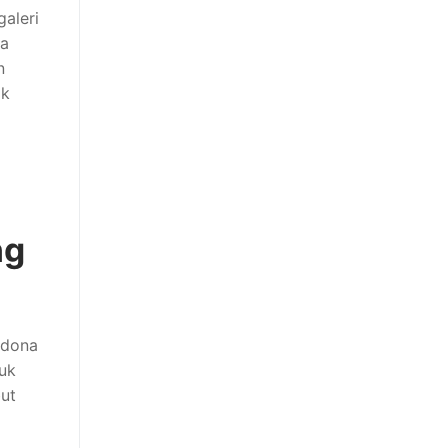
aleri
ga
n
ik
ng
adona
juk
but