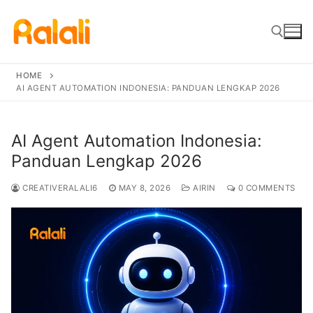
Skip
to
content
HOME
AI AGENT AUTOMATION INDONESIA: PANDUAN LENGKAP 2026
Search for:
AI Agent Automation Indonesia:
Panduan Lengkap 2026
CREATIVERALALI6
MAY 8, 2026
AIRIN
0 COMMENTS