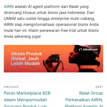
AIRIN
adalah
AI agent
platform dari Ralali yang
dirancang khusus untuk bisnis jasa Indonesia. Dari
UMKM satu outlet hingga
enterprise
multi-cabang,
AIRIN siap mengotomatisasi operasional bisnis Anda
mulai hari ini. Klaim penawaran
free trial
untuk bisnis
Anda sekarang juga!
Post
PREVIOUS
NEXT
navigation
Previous
Next
Peran Marketplace B2B
Ralali Group
post:
post:
dalam Mempermudah
Perkenalkan AIRIN,
Sourcing Produk Luar
Platform Agentic AI