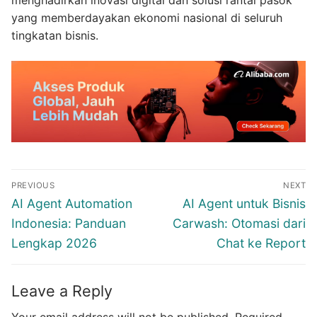
yang memberdayakan ekonomi nasional di seluruh
tingkatan bisnis.
Post
PREVIOUS
NEXT
navigation
Previous
Next
AI Agent Automation
AI Agent untuk Bisnis
post:
post:
Indonesia: Panduan
Carwash: Otomasi dari
Lengkap 2026
Chat ke Report
Leave a Reply