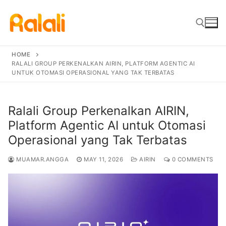
Skip
to
content
HOME
RALALI GROUP PERKENALKAN AIRIN, PLATFORM AGENTIC AI
Search for:
UNTUK OTOMASI OPERASIONAL YANG TAK TERBATAS
Ralali Group Perkenalkan AIRIN,
Platform Agentic AI untuk Otomasi
Operasional yang Tak Terbatas
MUAMAR.ANGGA
MAY 11, 2026
AIRIN
0 COMMENTS