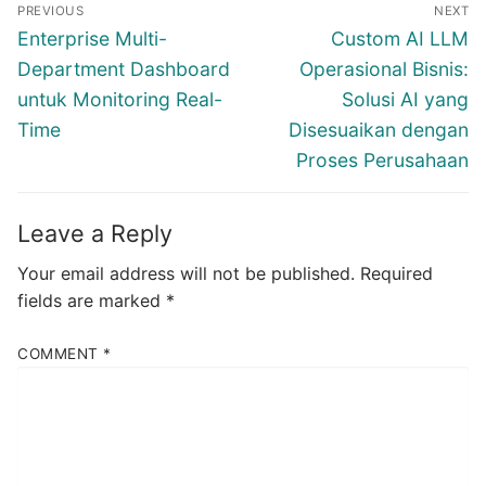
Post
PREVIOUS
NEXT
navigation
Previous
Next
Enterprise Multi-
Custom AI LLM
post:
post:
Department Dashboard
Operasional Bisnis:
untuk Monitoring Real-
Solusi AI yang
Time
Disesuaikan dengan
Proses Perusahaan
Leave a Reply
Your email address will not be published.
Required
fields are marked
*
COMMENT
*