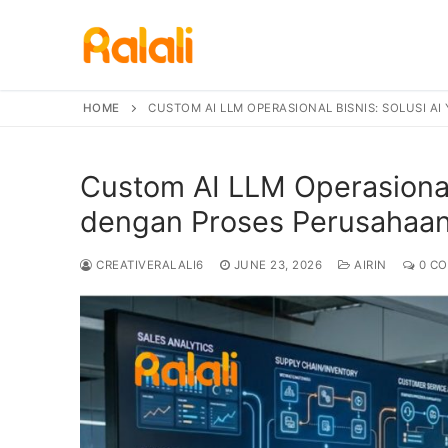
Skip
to
content
HOME
CUSTOM AI LLM OPERASIONAL BISNIS: SOLUSI 
Custom AI LLM Operasional 
dengan Proses Perusahaa
CREATIVERALALI6
JUNE 23, 2026
AIRIN
0 C