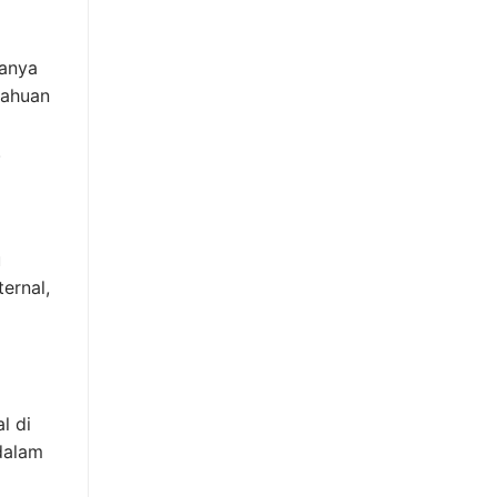
hanya
tahuan
.
u
ernal,
l di
dalam