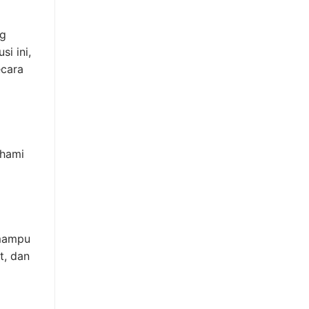
ng
si ini,
ecara
ahami
 mampu
t, dan