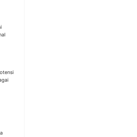
i
nal
otensi
agai
pa