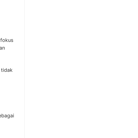
rfokus
an
 tidak
ebagai