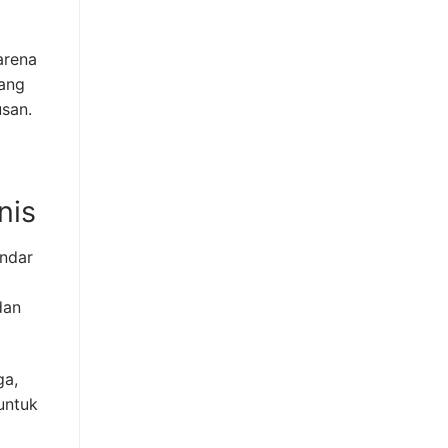
arena
yang
san.
nis
andar
dan
ga,
untuk