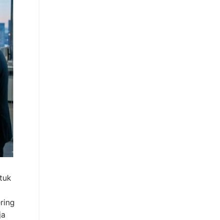
tuk
ring
ja