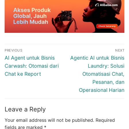
Post
PREVIOUS
NEXT
navigation
Previous
Next
AI Agent untuk Bisnis
Agentic AI untuk Bisnis
post:
post:
Carwash: Otomasi dari
Laundry: Solusi
Chat ke Report
Otomatisasi Chat,
Pesanan, dan
Operasional Harian
Leave a Reply
Your email address will not be published.
Required
fields are marked
*