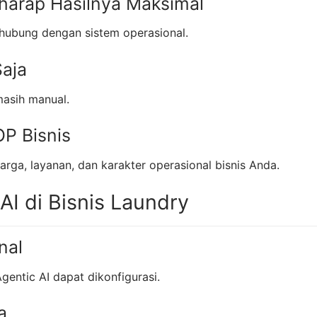
arap Hasilnya Maksimal
rhubung dengan sistem operasional.
aja
masih manual.
P Bisnis
harga, layanan, dan karakter operasional bisnis Anda.
AI di Bisnis Laundry
nal
gentic AI dapat dikonfigurasi.
a