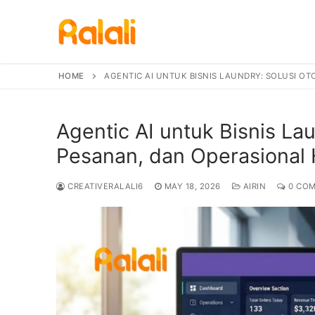
Skip
to
content
HOME
AGENTIC AI UNTUK BISNIS LAUNDRY: SOLUSI OT
Agentic AI untuk Bisnis Lau
Pesanan, dan Operasional 
CREATIVERALALI6
MAY 18, 2026
AIRIN
0 CO