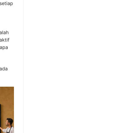
setiap
alah
aktif
rapa
pada