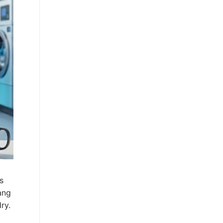
s
ang
ry.