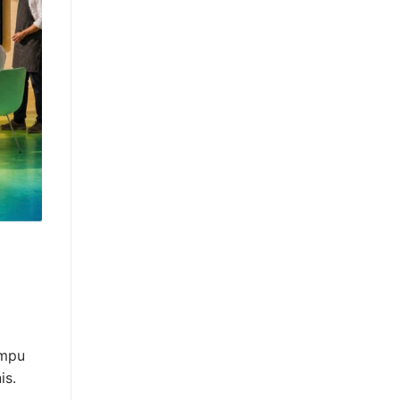
ampu
is.