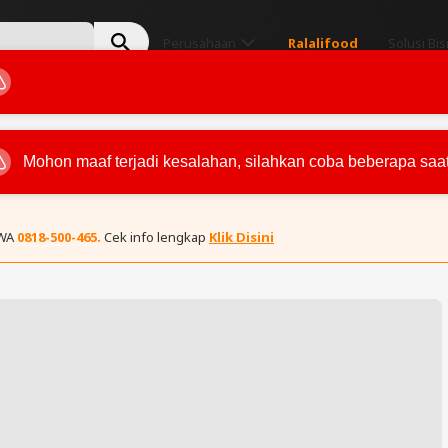
Perusahaan
Ralalifood
Solusi Bis
 WA
0818-500-465.
Cek info lengkap
Klik Disini