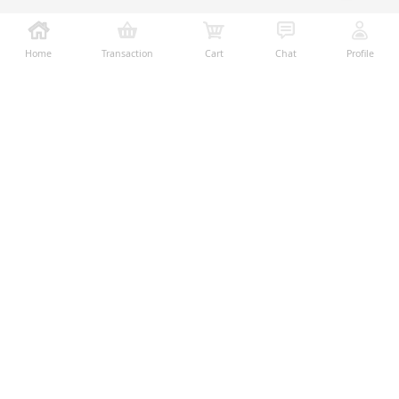
Home
Transaction
Cart
Chat
Profile
Ralali adalah platform B2B online terbesar yang
memberikan kemudahan dalam proses transaksi jual-
beli melalui teknologi dan fitur yang membantu
penjual dan pembeli menjalankan bisnis dengan lebih
mudah, aman, dan transparan.
Temukan Kami