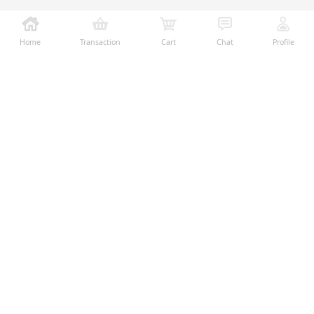
Home
Transaction
Cart
Chat
Profile
Ralali adalah platform B2B online terbesar yang
memberikan kemudahan dalam proses transaksi jual-
beli melalui teknologi dan fitur yang membantu
penjual dan pembeli menjalankan bisnis dengan lebih
mudah, aman, dan transparan.
Temukan Kami