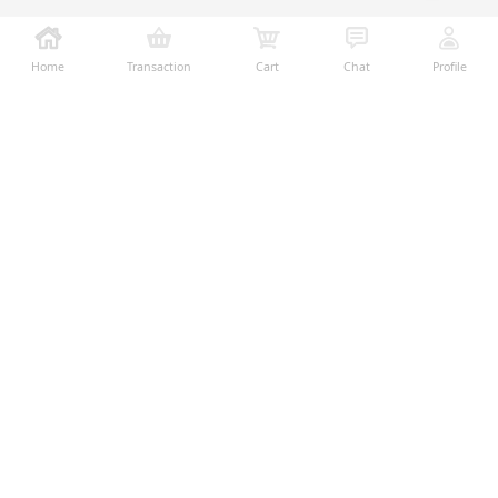
Home
Transaction
Cart
Chat
Profile
Ralali adalah platform B2B online terbesar yang
memberikan kemudahan dalam proses transaksi jual-
beli melalui teknologi dan fitur yang membantu
penjual dan pembeli menjalankan bisnis dengan lebih
mudah, aman, dan transparan.
Temukan Kami