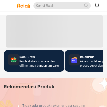
RalaliGrow
RalaliPlus
Kelola distribusi online dan
Akses modal kerja 
offline tanpa bangun tim baru
proses cepat dan fle
Rekomendasi Produk
Tidak ada produk rekomendasi saat ini