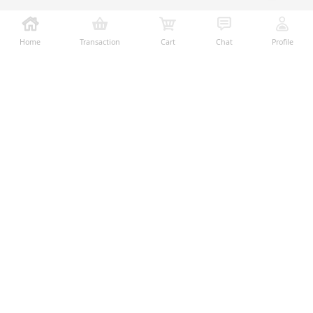
Home
Transaction
Cart
Chat
Profile
Ralali adalah platform B2B online terbesar yang
memberikan kemudahan dalam proses transaksi jual-
beli melalui teknologi dan fitur yang membantu
penjual dan pembeli menjalankan bisnis dengan lebih
mudah, aman, dan transparan.
Temukan Kami