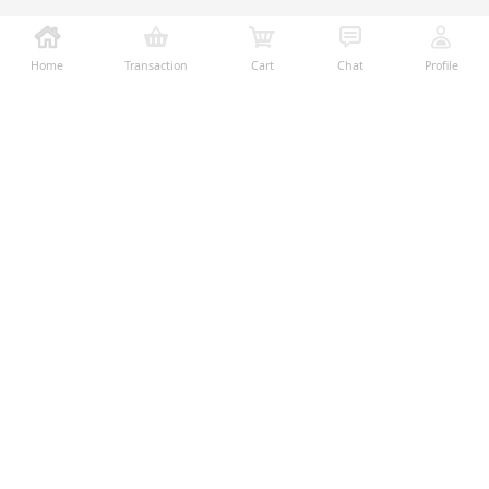
Home
Transaction
Cart
Chat
Profile
Ralali adalah platform B2B online terbesar yang
memberikan kemudahan dalam proses transaksi jual-
beli melalui teknologi dan fitur yang membantu
penjual dan pembeli menjalankan bisnis dengan lebih
mudah, aman, dan transparan.
Temukan Kami