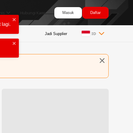
nis
Hubungi Kami
Masuk
Daftar
lagi.
ID
Jadi Supplier