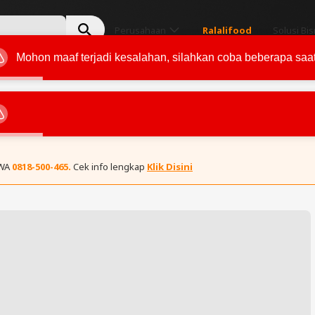
Perusahaan
Ralalifood
Solusi Bis
Mohon maaf terjadi kesalahan, silahkan coba beberapa saat 
 WA
0818-500-465.
Cek info lengkap
Klik Disini