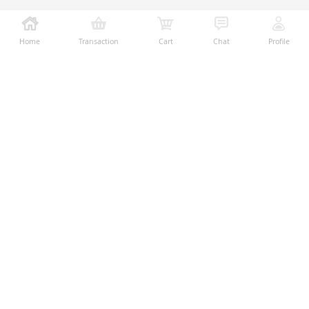
Home
Transaction
Cart
Chat
Profile
Ralali adalah platform B2B online terbesar yang
memberikan kemudahan dalam proses transaksi jual-
beli melalui teknologi dan fitur yang membantu
penjual dan pembeli menjalankan bisnis dengan lebih
mudah, aman, dan transparan.
Temukan Kami