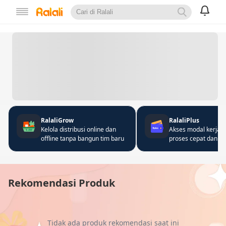
RalaliGrow
RalaliPlus
Kelola distribusi online dan
Akses modal kerja 
offline tanpa bangun tim baru
proses cepat dan fle
Rekomendasi Produk
Tidak ada produk rekomendasi saat ini