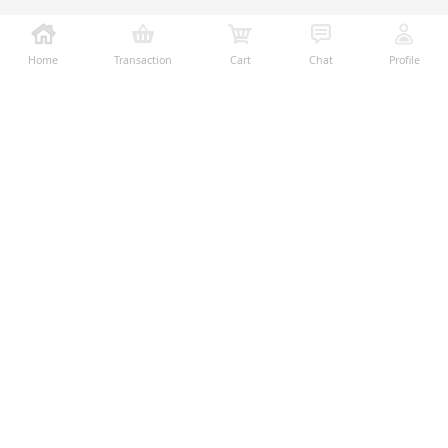
Home
Transaction
Cart
Chat
Profile
Ralali adalah platform B2B online terbesar yang
memberikan kemudahan dalam proses transaksi jual-
beli melalui teknologi dan fitur yang membantu
penjual dan pembeli menjalankan bisnis dengan lebih
mudah, aman, dan transparan.
Temukan Kami