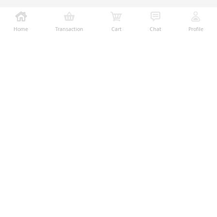
Home
Transaction
Cart
Chat
Profile
Ralali adalah platform B2B online terbesar yang
memberikan kemudahan dalam proses transaksi jual-
beli melalui teknologi dan fitur yang membantu
penjual dan pembeli menjalankan bisnis dengan lebih
mudah, aman, dan transparan.
Temukan Kami