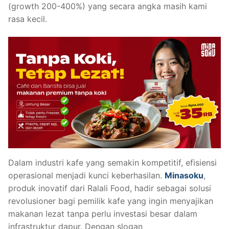
(growth 200-400%) yang secara angka masih kami
rasa kecil.
Dalam industri kafe yang semakin kompetitif, efisiensi
operasional menjadi kunci keberhasilan.
Minasoku
,
produk inovatif dari Ralali Food, hadir sebagai solusi
revolusioner bagi pemilik kafe yang ingin menyajikan
makanan lezat tanpa perlu investasi besar dalam
infrastruktur dapur. Dengan slogan