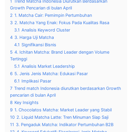
1
Trend Matcha Indonesia Diurutkan Berdasarkan
Growth Pencarian di bulan April
2
1. Matcha Cair: Pemimpin Pertumbuhan
3
2. Matcha Yang Enak: Fokus Pada Kualitas Rasa
3.1
Analisis Keyword Cluster
4
3. Harga Uji Matcha
4.1
Signifikansi Bisnis
5
4. Ichitan Matcha: Brand Leader dengan Volume
Tertinggi
5.1
Analisis Market Leadership
6
5. Jenis Jenis Matcha: Edukasi Pasar
6.1
Implikasi Pasar
7
Trend match Indonesia diurutkan berdasarkan Growth
pencarian di bulan April
8
Key Insights
9
1. Chocolatos Matcha: Market Leader yang Stabil
10
2. Liquid Matcha Latte: Tren Minuman Siap Saji
11
3. Pengaduk Matcha: Indikator Pertumbuhan B2B
12
4. Keyword Edukatif: Eksplorasi Jenis Matcha