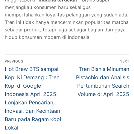
menjangkau konsumen baru sekaligus
mempertahankan loyalitas pelanggan yang sudah ada.
Tren ini tidak hanya mencerminkan popularitas matcha
sebagai produk, tetapi juga sebagai bagian dari gaya
hidup konsumen modern di Indonesia.
Post
PREVIOUS
NEXT
navigation
Previous
Next
Hot Brew BTS sampai
Tren Bisnis Minuman
post:
post:
Kopi Ki Demang : Tren
Pistachio dan Analisis
Kopi di Google
Pertumbuhan Search
Indonesia April 2025:
Volume di April 2025
Lonjakan Pencarian,
Inovasi, dan Kecintaan
Baru pada Ragam Kopi
Lokal