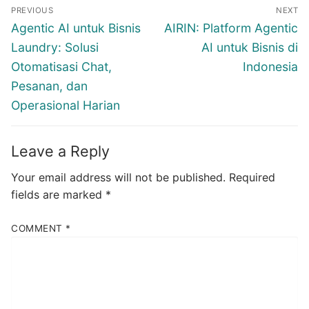
Post
PREVIOUS
NEXT
navigation
Previous
Next
Agentic AI untuk Bisnis
AIRIN: Platform Agentic
post:
post:
Laundry: Solusi
AI untuk Bisnis di
Otomatisasi Chat,
Indonesia
Pesanan, dan
Operasional Harian
Leave a Reply
Your email address will not be published.
Required
fields are marked
*
COMMENT
*