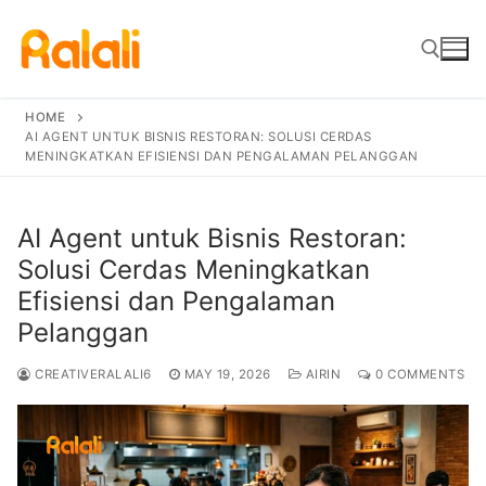
Skip
to
content
HOME
AI AGENT UNTUK BISNIS RESTORAN: SOLUSI CERDAS
Search for:
MENINGKATKAN EFISIENSI DAN PENGALAMAN PELANGGAN
AI Agent untuk Bisnis Restoran:
Solusi Cerdas Meningkatkan
Efisiensi dan Pengalaman
Pelanggan
CREATIVERALALI6
MAY 19, 2026
AIRIN
0 COMMENTS