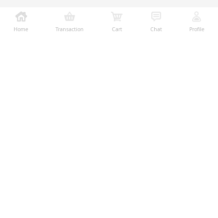
Home
Transaction
Cart
Chat
Profile
Ralali adalah platform B2B online terbesar yang
memberikan kemudahan dalam proses transaksi jual-
beli melalui teknologi dan fitur yang membantu
penjual dan pembeli menjalankan bisnis dengan lebih
mudah, aman, dan transparan.
Temukan Kami