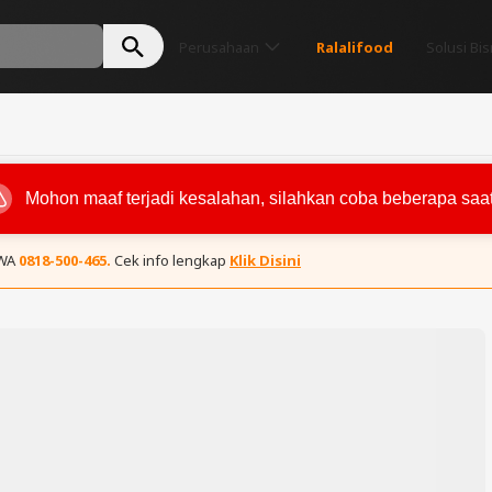
Perusahaan
Ralalifood
Solusi Bis
 WA
0818-500-465.
Cek info lengkap
Klik Disini