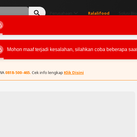
Perusahaan
Ralalifood
Solusi Bis
 WA
0818-500-465.
Cek info lengkap
Klik Disini