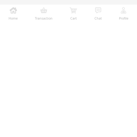
Home
Transaction
Cart
Chat
Profile
Ralali adalah platform B2B online terbesar yang
memberikan kemudahan dalam proses transaksi jual-
beli melalui teknologi dan fitur yang membantu
penjual dan pembeli menjalankan bisnis dengan lebih
mudah, aman, dan transparan.
Temukan Kami