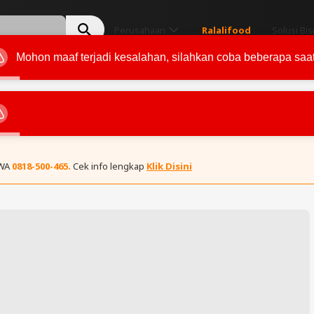
Perusahaan
Ralalifood
Solusi Bis
 WA
0818-500-465.
Cek info lengkap
Klik Disini