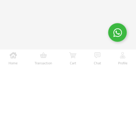
Home
Transaction
Cart
Chat
Profile
Ralali adalah platform B2B online terbesar yang
memberikan kemudahan dalam proses transaksi jual-
beli melalui teknologi dan fitur yang membantu
penjual dan pembeli menjalankan bisnis dengan lebih