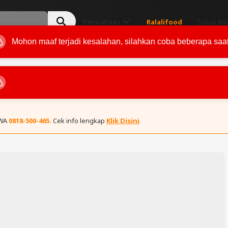
Perusahaan
Ralalifood
Solusi Bis
 WA
0818-500-465.
Cek info lengkap
Klik Disini