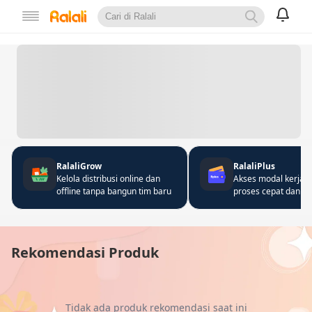
RalaliGrow
RalaliPlus
Kelola distribusi online dan
Akses modal kerja 
offline tanpa bangun tim baru
proses cepat dan fle
Rekomendasi Produk
Tidak ada produk rekomendasi saat ini