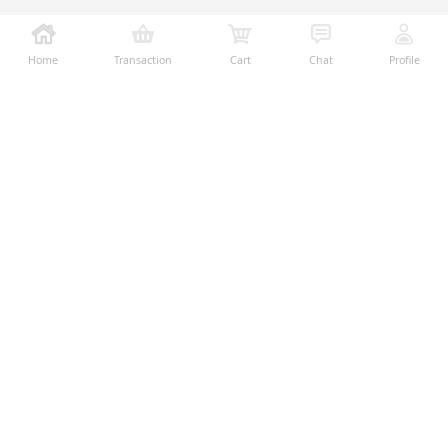
Home
Transaction
Cart
Chat
Profile
Ralali adalah platform B2B online terbesar yang
memberikan kemudahan dalam proses transaksi jual-
beli melalui teknologi dan fitur yang membantu
penjual dan pembeli menjalankan bisnis dengan lebih
mudah, aman, dan transparan.
Temukan Kami