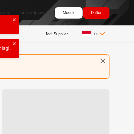
lagi.
nis
Hubungi Kami
Masuk
Daftar
ID
Jadi Supplier