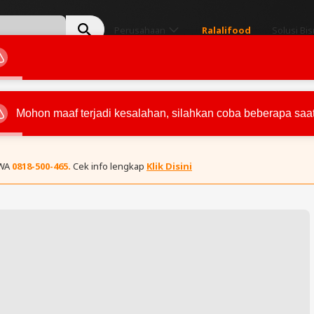
Mohon maaf terjadi kesalahan, silahkan coba beberapa saat 
Perusahaan
Ralalifood
Solusi Bis
 WA
0818-500-465.
Cek info lengkap
Klik Disini