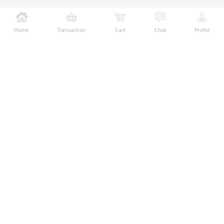
Home
Transaction
Cart
Chat
Profile
Ralali adalah platform B2B online terbesar yang
memberikan kemudahan dalam proses transaksi jual-
beli melalui teknologi dan fitur yang membantu
penjual dan pembeli menjalankan bisnis dengan lebih
mudah, aman, dan transparan.
Temukan Kami