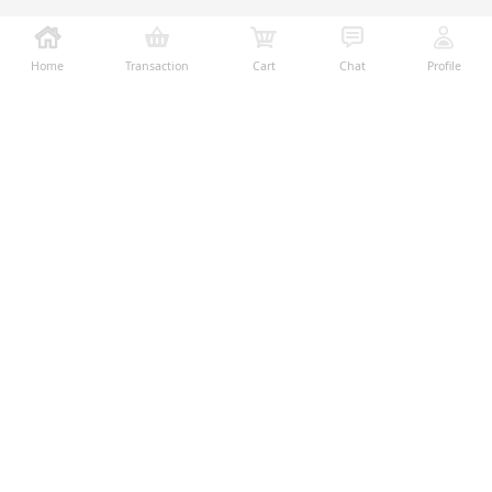
Home
Transaction
Cart
Chat
Profile
Ralali adalah platform B2B online terbesar yang
memberikan kemudahan dalam proses transaksi jual-
beli melalui teknologi dan fitur yang membantu
penjual dan pembeli menjalankan bisnis dengan lebih
mudah, aman, dan transparan.
Temukan Kami