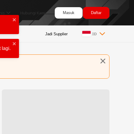
nis
Hubungi Kami
Masuk
Daftar
ID
Jadi Supplier
lagi.