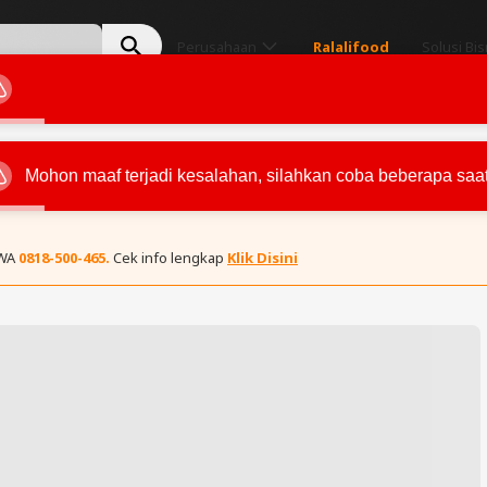
Perusahaan
Ralalifood
Solusi Bis
Mohon maaf terjadi kesalahan, silahkan coba beberapa saat 
 WA
0818-500-465.
Cek info lengkap
Klik Disini