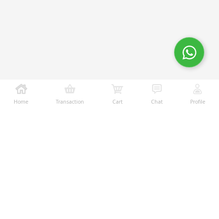
Home
Transaction
Cart
Chat
Profile
Ralali adalah platform B2B online terbesar yang
memberikan kemudahan dalam proses transaksi jual-
beli melalui teknologi dan fitur yang membantu
penjual dan pembeli menjalankan bisnis dengan lebih