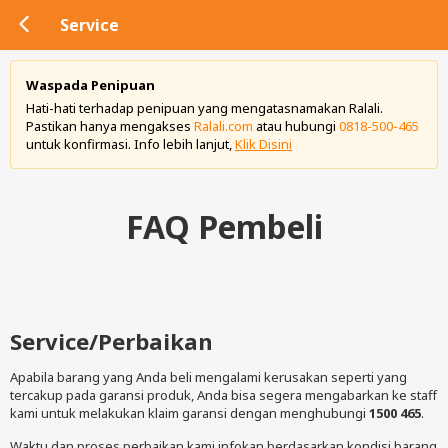
Service
Waspada Penipuan
Hati-hati terhadap penipuan yang mengatasnamakan Ralali.
Pastikan hanya mengakses
Ralali.com
atau hubungi
0818-500-465
untuk konfirmasi. Info lebih lanjut,
Klik Disini
FAQ Pembeli
Service/Perbaikan
Apabila barang yang Anda beli mengalami kerusakan seperti yang
tercakup pada garansi produk, Anda bisa segera mengabarkan ke staff
kami untuk melakukan klaim garansi dengan menghubungi
1500 465
.
Waktu dan proses perbaikan kami infokan berdasarkan kondisi barang